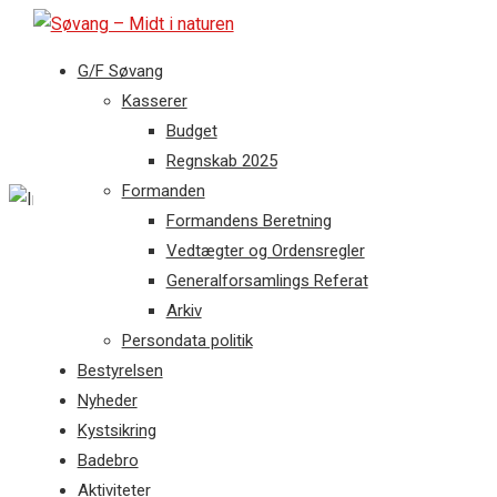
G/F Søvang
Kasserer
Budget
Regnskab 2025
Formanden
Formandens Beretning
Vedtægter og Ordensregler
Generalforsamlings Referat
Arkiv
Persondata politik
Bestyrelsen
Alle Events
Nyheder
Kystsikring
Ordinær
Badebro
Generalforsamling i G/F
Aktiviteter