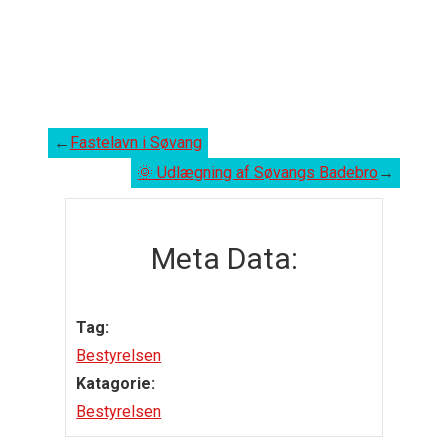
←
Fastelavn i Søvang
🌞 Udlægning af Søvangs Badebro
→
Meta Data:
Tag:
Bestyrelsen
Katagorie:
Bestyrelsen