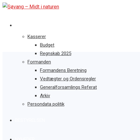
G/F SØVANG
Kasserer
Budget
Regnskab 2025
Formanden
Formandens Beretning
Vedtægter og Ordensregler
Generalforsamlings Referat
Arkiv
Persondata politik
BESTYRELSEN
NYHEDER