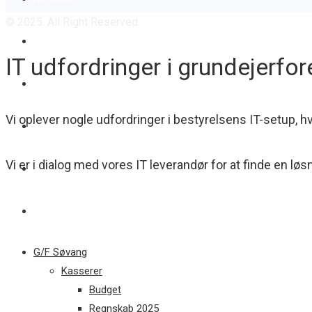
© 2025. All Right Reserved.
KYSTSIKRING
IT udfordringer i grundejerfo
BADEBRO
Vi oplever nogle udfordringer i bestyrelsens IT-setup, hvo
AKTIVITETER
Vi er i dialog med vores IT leverandør for at finde en lø
KALENDER
KONTAKT
G/F Søvang
Kasserer
Budget
Regnskab 2025