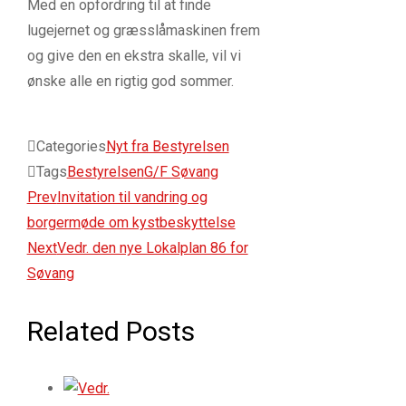
Med en opfordring til at finde
lugejernet og græsslåmaskinen frem
og give den en ekstra skalle, vil vi
ønske alle en rigtig god sommer.
Categories
Nyt fra Bestyrelsen
Tags
Bestyrelsen
G/F Søvang
Prev
Invitation til vandring og
borgermøde om kystbeskyttelse
Next
Vedr. den nye Lokalplan 86 for
Søvang
Related Posts