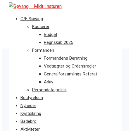
G/F Søvang
Kasserer
Budget
Regnskab 2025
Formanden
Formandens Beretning
Vedtægter og Ordensregler
Generalforsamlings Referat
Arkiv
Persondata politik
Bestyrelsen
Nyheder
Kystsikring
Badebro
Aktiviteter