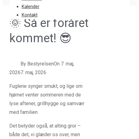
Kalender
Kontakt
🌞 Så er foråret
kommet! 😎
By
Bestyrelsen
On
7. maj,
2026
7. maj, 2026
Fuglene synger smukt, og lige om
hjørnet venter sommeren med de
lyse aftener, grillhygge og samvær
med familien.
Det betyder også, at alting gror –
både det, vi glæder os over, men