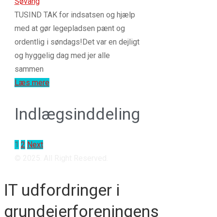
Søvang
TUSIND TAK for indsatsen og hjælp
med at gør legepladsen pænt og
ordentlig i søndags!Det var en dejligt
og hyggelig dag med jer alle
sammen
Læs mere
Indlægsinddeling
1
2
Next
© 2025. All Right Reserved.
IT udfordringer i
grundejerforeningens