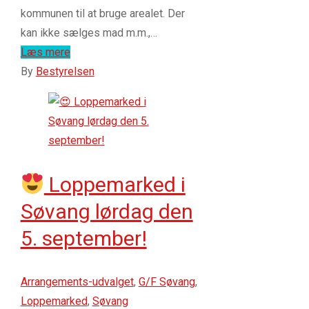
kommunen til at bruge arealet. Der
kan ikke sælges mad m.m.,…
Læs mere
By
Bestyrelsen
Loppemarked i
Søvang lørdag den
5. september!
Arrangements-udvalget
,
G/F Søvang
,
Loppemarked
,
Søvang