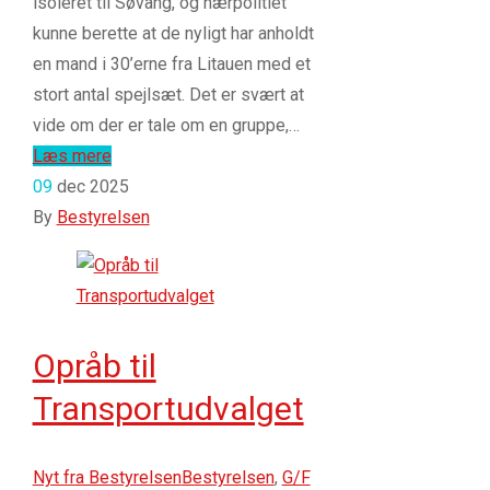
isoleret til Søvang, og nærpolitiet
kunne berette at de nyligt har anholdt
en mand i 30’erne fra Litauen med et
stort antal spejlsæt. Det er svært at
vide om der er tale om en gruppe,…
Læs mere
09
dec 2025
By
Bestyrelsen
Opråb til
Transportudvalget
Nyt fra Bestyrelsen
Bestyrelsen
,
G/F