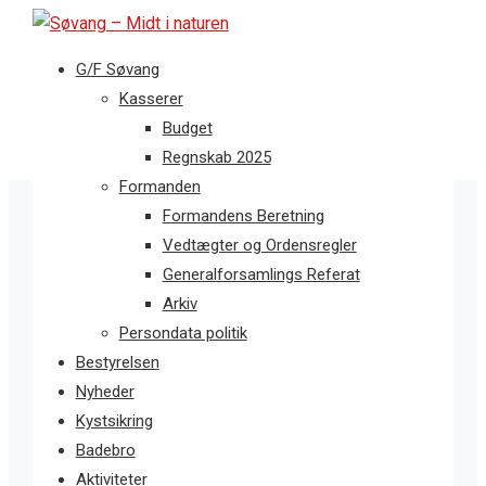
G/F Søvang
Kasserer
Budget
Regnskab 2025
Formanden
Formandens Beretning
Vedtægter og Ordensregler
Generalforsamlings Referat
Arkiv
Persondata politik
Bestyrelsen
Nyheder
Kystsikring
Badebro
Aktiviteter