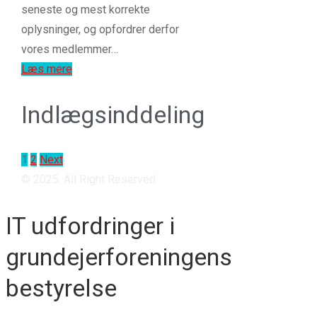
seneste og mest korrekte
oplysninger, og opfordrer derfor
vores medlemmer…
Læs mere
Indlægsinddeling
1
2
Next
© 2025. All Right Reserved.
IT udfordringer i
grundejerforeningens
bestyrelse