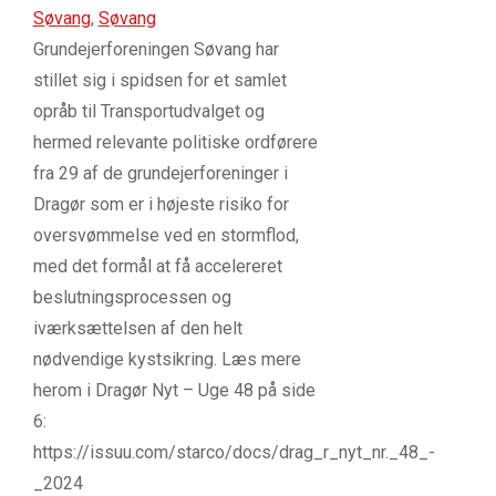
Søvang
,
Søvang
Grundejerforeningen Søvang har
stillet sig i spidsen for et samlet
opråb til Transportudvalget og
hermed relevante politiske ordførere
fra 29 af de grundejerforeninger i
Dragør som er i højeste risiko for
oversvømmelse ved en stormflod,
med det formål at få accelereret
beslutningsprocessen og
iværksættelsen af den helt
nødvendige kystsikring. Læs mere
herom i Dragør Nyt – Uge 48 på side
6:
https://issuu.com/starco/docs/drag_r_nyt_nr._48_-
_2024